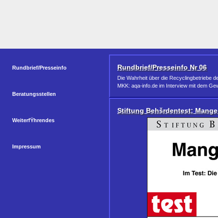
Rundbrief/Presseinfo Nr 06
Rundbrief/Presseinfo
Die Wahrheit über die Recyclingbetriebe d
MKK: aqa-info.de im Interview mit dem G
Beratungsstellen
Stiftung Behšrdentest: Mange
WeiterfŸhrendes
Impressum